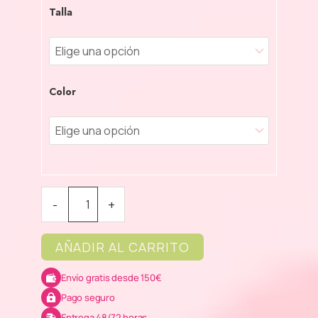
Heroes
Talla
Mujer
cantidad
Color
-
+
AÑADIR AL CARRITO
Envío gratis desde 150€
Pago seguro
Entrega 48/72 horas