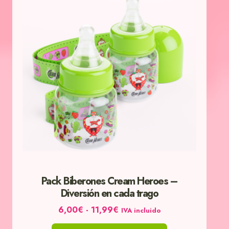
desde
tiene
6,00€
múltiples
hasta
variantes.
11,99€
Las
opciones
se
pueden
elegir
en
la
página
de
Pack Biberones Cream Heroes –
producto
Diversión en cada trago
6,00
€
-
11,99
€
IVA incluido