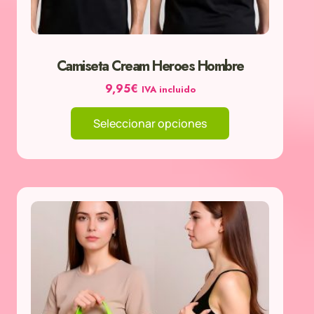
la
página
de
Camiseta Cream Heroes Hombre
producto
9,95
€
IVA incluido
Seleccionar opciones