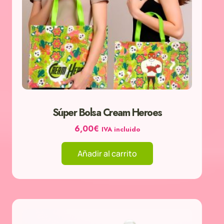
Súper Bolsa Cream Heroes
6,00
€
IVA incluido
Añadir al carrito
Rango
Este
de
producto
precios: