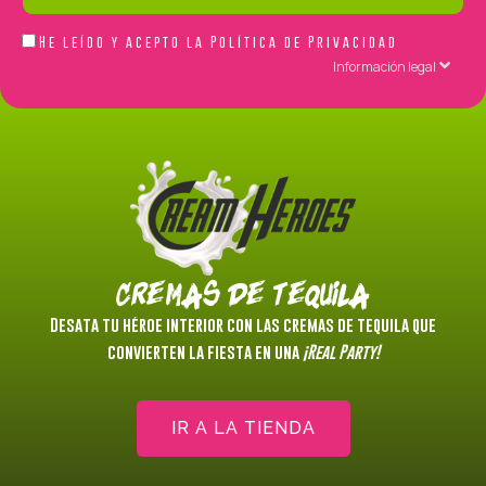
Acepto
He leído y acepto la
Política de Privacidad
la
Información legal
Política
de
Privacidad
Cremas de Tequila
Desata tu héroe interior con las cremas de tequila que
convierten la fiesta en una
¡Real Party!
IR A LA TIENDA